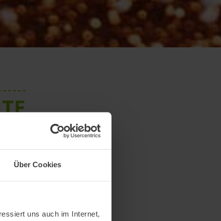
UTE
nd Entspannung
sziele für junge
Über Cookies
. In Cochem hast
onders machen.
ng Dich inmitten
essiert uns auch im Internet,