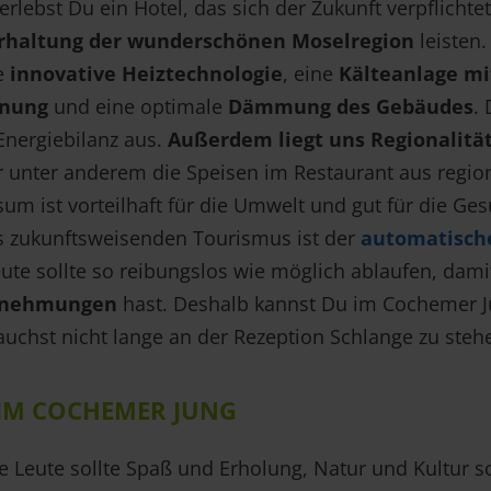
rlebst Du ein Hotel, das sich der Zukunft verpflichte
rhaltung der wunderschönen Moselregion
leisten.
e
innovative Heiztechnologie
, eine
Kälteanlage mi
nung
und eine optimale
Dämmung des Gebäudes
. 
 Energiebilanz aus.
Außerdem liegt uns Regionalitä
 unter anderem die Speisen im Restaurant aus region
um ist vorteilhaft für die Umwelt und gut für die Ges
s zukunftsweisenden Tourismus ist der
automatisch
eute sollte so reibungslos wie möglich ablaufen, dam
rnehmungen
hast. Deshalb kannst Du im Cochemer 
uchst nicht lange an der Rezeption Schlange zu steh
 IM COCHEMER JUNG
e Leute sollte Spaß und Erholung, Natur und Kultur s