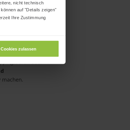
itere, nicht technisch
können auf "Details zeigen"
erzeit Ihre Zustimmung
Entspannung,
findet sich direkt
Cookies zulassen
on dem Du alles in
oppingtouren oder
nd
iv machen.