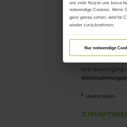
malerischer Weinb
wie viele Nutzer uns besuchen
notwendige Cookies. Wenn Si
ganz genau sehen, welche Co
AUSZEIT IN C
wieder zurücknehmen.
Ein Urlaub für jun
Natur und Kultur
Nur notwendige Cook
in Cochem. Dadurch
einem Katzensprun
eine Besichtigung 
Unternehmunge
weiterlesen
ZUKUNFTSWEI