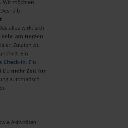
t. Wir möchten
 Deshalb
t
Das alles wirkt sich
t sehr am Herzen
.
alen Zutaten zu.
undheit. Ein
e Check-In
. Ein
it Du
mehr Zeit für
Jung automatisch
en.
owie Aktivitäten