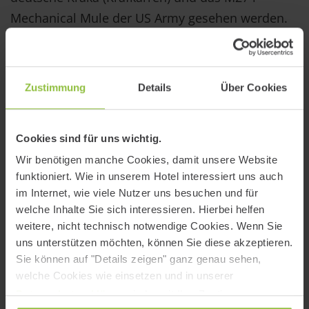
Mechanical Mule der US Army gesehen werden.
Der Kraka wurde schon 1962 auf den Markt
gebracht und sollte in der Land- und
Forstwirtschaft eingesetzt werden. Das
Zustimmung
Details
Über Cookies
Mechanical Mule wurde sogar schon einige Jahre
vorher entwickelt. Obwohl die Technik und
Cookies sind für uns wichtig.
Struktur dieser Fahrzeuge wohl als Basis für die
Wir benötigen manche Cookies, damit unsere Website
modernen Quads gedient haben mag, waren
funktioniert. Wie in unserem Hotel interessiert uns auch
diese Fahrzeuge noch wenig alltagstauglich und
im Internet, wie viele Nutzer uns besuchen und für
hatten daher wenig Relevanz für den allgemeinen
welche Inhalte Sie sich interessieren. Hierbei helfen
Gebrauch. Erst angepasste Varianten dieser
weitere, nicht technisch notwendige Cookies. Wenn Sie
uns unterstützen möchten, können Sie diese akzeptieren.
Gefährte konnten dann später ihren Einzug in die
Sie können auf "Details zeigen" ganz genau sehen,
Freizeitwelt feiern.
welche Cookies wie einsetzen und in unserer
Datenschutzerklärung
jederzeit Ihre Zustimmung
In den 1980er Jahren wurden in den USA