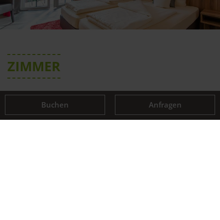
ZIMMER
Buchen
Anfragen
Entscheide Dich für ein Zimmer mit
wunderschönem Blick über die romantische
Altstadt von Cochem oder für ein Zimmer zur
Mosel.
Zimmer ansehen