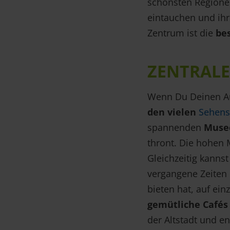
schönsten Regionen
eintauchen und ihr
Zentrum ist die
be
ZENTRALE
Wenn Du Deinen Au
den vielen
Sehens
spannenden
Muse
thront. Die hohen 
Gleichzeitig kannst
vergangene Zeiten 
bieten hat, auf ei
gemütliche Cafés
der Altstadt und e