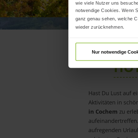
wie viele Nutzer uns besuchen
notwendige Cookies. Wenn Si
ganz genau sehen, welche Co
wieder zurücknehmen.
Nur notwendige Cook
HOT
Hast Du Lust auf e
Aktivitäten in schö
in Cochem
zu erle
aufeinandertreffen
aufregenden Urlaub 