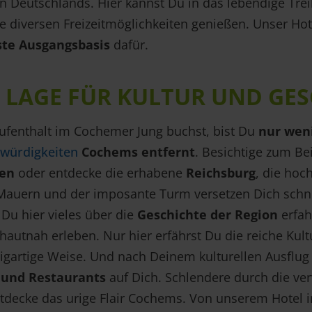
 Deutschlands. Hier kannst Du in das lebendige Trei
e diversen Freizeitmöglichkeiten genießen. Unser Ho
ste
Ausgangsbasis
dafür.
 LAGE FÜR KULTUR UND GES
fenthalt im Cochemer Jung buchst, bist Du
nur weni
würdigkeiten
Cochems entfernt
. Besichtige zum Bei
en
oder entdecke die erhabene
Reichsburg
, die hoc
Mauern und der imposante Turm versetzen Dich schne
 Du hier vieles über die
Geschichte der Region
erfah
hautnah erleben. Nur hier erfährst Du die reiche Kul
nzigartige Weise. Und nach Deinem kulturellen Ausflu
 und Restaurants
auf Dich. Schlendere durch die ve
ntdecke das urige Flair Cochems. Von unserem Hotel